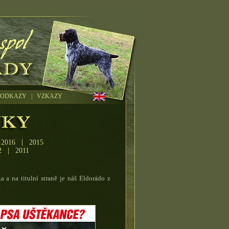
ODKAZY
|
VZKAZY
|
2016
|
2015
2
|
2011
a a na titulní straně je náš Eldorádo z