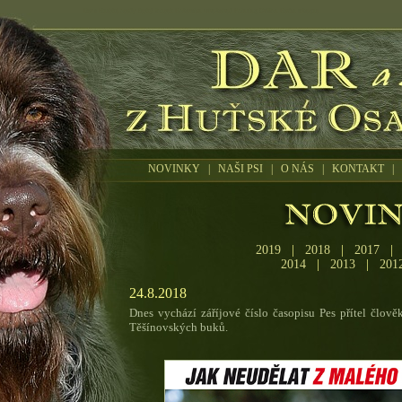
Dar z Huťské osady český fousek Bohemian wire-haired Pointing Griffon Barbu tcheque
NOVINKY
|
NAŠI PSI
|
O NÁS
|
KONTAKT
|
2019
|
2018
|
2017
2014
|
2013
|
201
24.8.2018
Dnes vychází záříjové číslo časopisu Pes přítel člověk
Těšínovských buků.